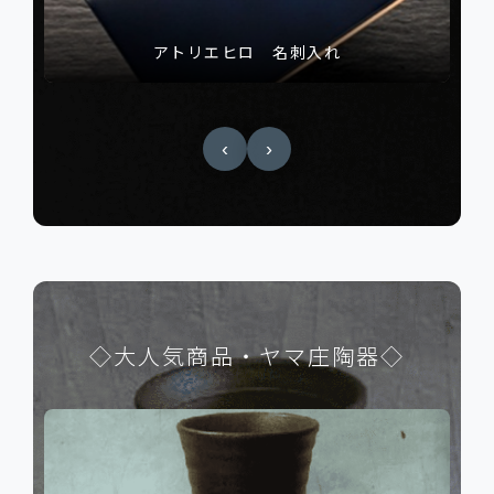
長財布
‹
›
◇大人気商品・ヤマ庄陶器◇