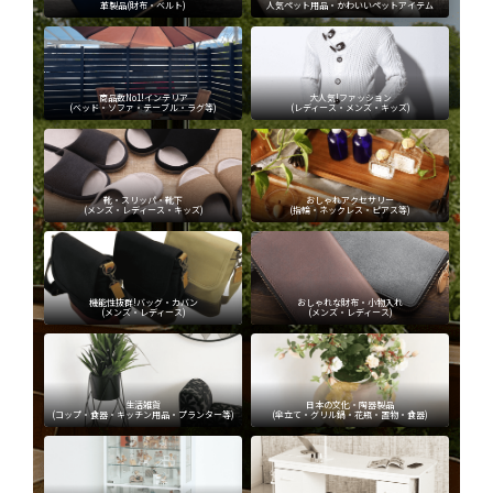
革製品(財布・ベルト)
人気ペット用品・かわいいペットアイテム
商品数No1!インテリア
大人気!ファッション
(ベッド・ソファ・テーブル・ラグ等)
(レディース・メンズ・キッズ)
靴・スリッパ・靴下
おしゃれアクセサリー
(メンズ・レディース・キッズ)
(指輪・ネックレス・ピアス等)
機能性抜群!バッグ・カバン
おしゃれな財布・小物入れ
(メンズ・レディース)
(メンズ・レディース)
生活雑貨
日本の文化・陶器製品
(コップ・食器・キッチン用品・プランター等)
(傘立て・グリル鍋・花瓶・置物・食器)